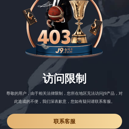
访问限制
尊敬的用户，由于相关法律限制，您所在地区无法访问J9产品，对
此造成的不便，我们深表歉意，您如有疑问请联系客服。
联系客服